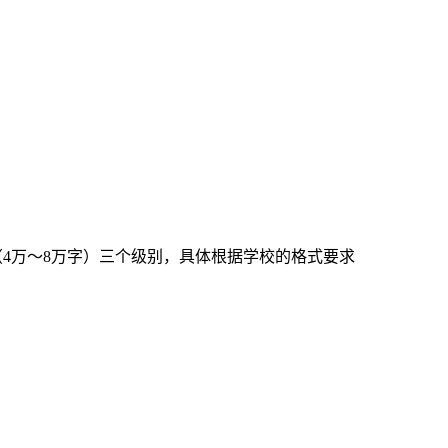
（
4
万～
8
万字）三个级别，具体根据学校的格式要求