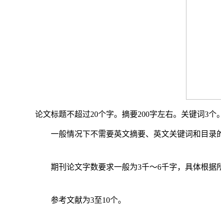
论文标题不超过
20
个字。摘要
200
字左右。关键词
3
个
一般情况下不需要英文摘要、英文关键词和目录
期刊论文字数要求一般为
3
千～
6
千字，具体根据
参考文献为
3
至
10
个。